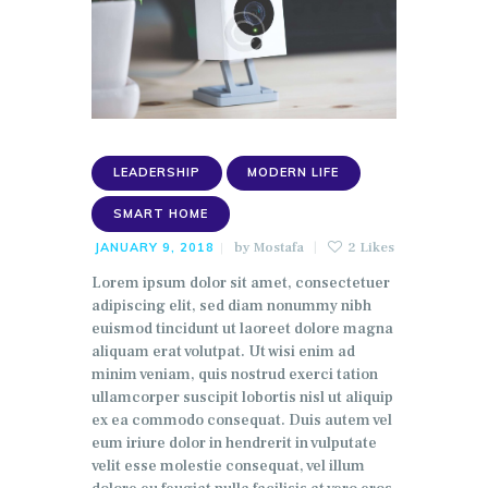
LEADERSHIP
MODERN LIFE
SMART HOME
by
Mostafa
2
Likes
JANUARY 9, 2018
Lorem ipsum dolor sit amet, consectetuer
adipiscing elit, sed diam nonummy nibh
euismod tincidunt ut laoreet dolore magna
aliquam erat volutpat. Ut wisi enim ad
minim veniam, quis nostrud exerci tation
ullamcorper suscipit lobortis nisl ut aliquip
ex ea commodo consequat. Duis autem vel
eum iriure dolor in hendrerit in vulputate
velit esse molestie consequat, vel illum