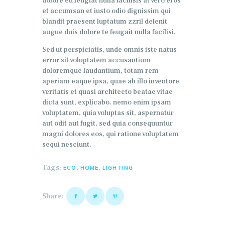
dolore eu feugiat nulla facilisis at vero eros
et accumsan et iusto odio dignissim qui
blandit praesent luptatum zzril delenit
augue duis dolore te feugait nulla facilisi.
Sed ut perspiciatis, unde omnis iste natus
error sit voluptatem accusantium
doloremque laudantium, totam rem
aperiam eaque ipsa, quae ab illo inventore
veritatis et quasi architecto beatae vitae
dicta sunt, explicabo. nemo enim ipsam
voluptatem, quia voluptas sit, aspernatur
aut odit aut fugit, sed quia consequuntur
magni dolores eos, qui ratione voluptatem
sequi nesciunt.
Tags:
,
,
ECO
HOME
LIGHTING
Share: